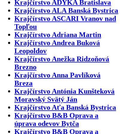
Krajčírstvo ADYKA Bratislava
Krajčírstvo ALA Banská Bystrica
Krajčírstvo ASCARI Vranov nad
Topľou
Krajčírstvo Adriana Martin
Krajčírstvo Andrea Buková
Leopoldov
Krajčírstvo Anežka Ridzoňová
Brezno
Krajčírstvo Anna Pavlíková
Breza
Krajčírstvo Antónia Kunšteková
Moravský Svätý Ján
Krajčírstvo Aťa Banská Bystrica
Krajčírstvo B&B Oprava a
úprava odevov Bytča
Krajčírstvo B&B Oprava a