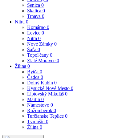
Senica
0
Skalica
0
Trnava
0
Nitra
0
Komárno
0
Levice
0
Nitra
0
Nové Zámky
0
Šaľa
0
Topoľčany
0
Zlaté Moravce
0
Žilina
0
Bytča
0
Čadca
0
Dolný Kubín
0
Kysucké Nové Mesto
0
Liptovský Mikuláš
0
Martin
0
Námestovo
0
Ružomberok
0
Turčianske Teplice
0
Tvrdošín
0
Žilina
0