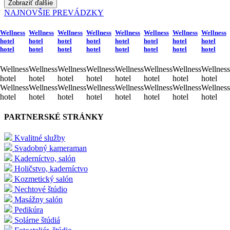
Zobraziť ďalšie
NAJNOVŠIE PREVÁDZKY
Wellness
Wellness
Wellness
Wellness
Wellness
Wellness
Wellness
Wellness
hotel
hotel
hotel
hotel
hotel
hotel
hotel
hotel
hotel
hotel
hotel
hotel
hotel
hotel
hotel
hotel
Wellness
Wellness
Wellness
Wellness
Wellness
Wellness
Wellness
Wellness
hotel
hotel
hotel
hotel
hotel
hotel
hotel
hotel
Wellness
Wellness
Wellness
Wellness
Wellness
Wellness
Wellness
Wellness
hotel
hotel
hotel
hotel
hotel
hotel
hotel
hotel
PARTNERSKÉ STRÁNKY
Kvalitné služby
Svadobný kameraman
Kaderníctvo, salón
Holičstvo, kaderníctvo
Kozmetický salón
Nechtové štúdio
Masážny salón
Pedikúra
Solárne štúdiá