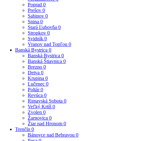
Poprad
0
Prešov
0
Sabinov
0
Snina
0
Stará Ľubovňa
0
Stropkov
0
Svidník
0
Vranov nad Topľou
0
Banská Bystrica
0
Banská Bystrica
0
Banská Štiavnica
0
Brezno
0
Detva
0
Krupina
0
Lučenec
0
Poltár
0
Revúca
0
Rimavská Sobota
0
Veľký Krtíš
0
Zvolen
0
Žarnovica
0
Žiar nad Hronom
0
Trenčín
0
Bánovce nad Bebravou
0
Ilava
0