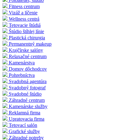
Fotoateliér, štúdio
Fitness centrum
Vizáž a líčenie
Wellness centrá
Tetovacie štúdiá
Štúdio štíhlej línie
Plastická chirurgia
Permanentný makeup
Krajčírske salóny
Relaxačné centrum
Kamenárstva
Domov dôchodcov
Pohrebníctva
Svadobná agentúra
Svadobný fotograf
Svadobné štúdio
Záhradné centrum
Kamenárske služby
Reklamná firma
Upratovacia firma
Tetovací salón
Grafické služby
Záhradné potreby