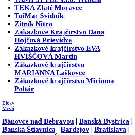
TEKA Zlaté Moravce
TaiMar Svidník
Zitník Nitra
Zákazkové Krajčírstvo Dana
Hojčová Prievidza
Zákazkové krajčírstvo EVA
HVIŠČOVÁ Martin
Zákazkové krajčírstvo
MARIANNA Laškovce
Zákazkové krajčírstvo Miriama
Poltár
Blogy
Mestá
Bánovce nad Bebravou
|
Banská Bystrica
|
Banská Štiavnica
|
Bardejov
|
Bratislava
|