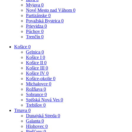
Myjava
0
Nové Mesto nad Váhom
0
Partizánske
0
Považská Bystrica
0
Prievidza
0
Púchov
0
Trenčín
0
Košice
0
Gelnica
0
Košice I
0
Košice II
0
Košice III
0
Košice IV
0
Košice-okolie
0
Michalovce
0
Rožňava
0
Sobrance
0
Spišská Nová Ves
0
Trebišov
0
Trnava
0
Dunajská Streda
0
Galanta
0
Hlohovec
0
Piešťany
0