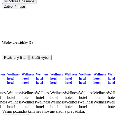
Zobraziť na mape
Zatvoriť mapu
Všetky prevádzky (
0
)
Rozširený filter
Zrušiť výber
ness
Wellness
Wellness
Wellness
Wellness
Wellness
Wellness
Wellness
Well
hotel
hotel
hotel
hotel
hotel
hotel
hotel
hotel
hotel
hotel
hotel
hotel
hotel
hotel
hotel
hotel
ness
Wellness
Wellness
Wellness
Wellness
Wellness
Wellness
Wellness
Well
l
hotel
hotel
hotel
hotel
hotel
hotel
hotel
hote
ness
Wellness
Wellness
Wellness
Wellness
Wellness
Wellness
Wellness
Well
l
hotel
hotel
hotel
hotel
hotel
hotel
hotel
hote
Vaším požiadavkám nevyhovuje žiadna prevádzka.