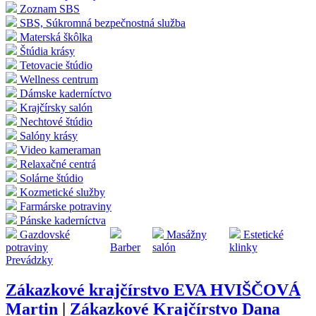
Zoznam SBS
SBS, Súkromná bezpečnostná služba
Materská škôlka
Štúdia krásy
Tetovacie štúdio
Wellness centrum
Dámske kaderníctvo
Krajčírsky salón
Nechtové štúdio
Salóny krásy
Video kameraman
Relaxačné centrá
Solárne štúdio
Kozmetické služby
Farmárske potraviny
Pánske kaderníctva
Gazdovské
Masážny
Estetické
potraviny
Barber
salón
klinky
Prevádzky
Zákazkové krajčírstvo EVA HVIŠČOVÁ
Martin
|
Zákazkové Krajčírstvo Dana