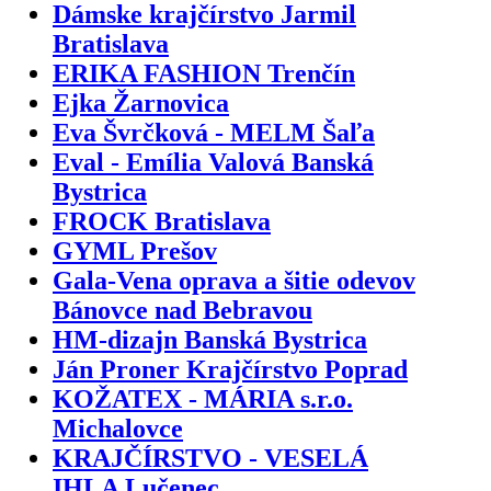
Dámske krajčírstvo Jarmil
Bratislava
ERIKA FASHION Trenčín
Ejka Žarnovica
Eva Švrčková - MELM Šaľa
Eval - Emília Valová Banská
Bystrica
FROCK Bratislava
GYML Prešov
Gala-Vena oprava a šitie odevov
Bánovce nad Bebravou
HM-dizajn Banská Bystrica
Ján Proner Krajčírstvo Poprad
KOŽATEX - MÁRIA s.r.o.
Michalovce
KRAJČÍRSTVO - VESELÁ
IHLA Lučenec