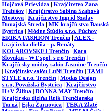
Hojčová Prievidza
|
Krajčírstvo Zana
Trebišov
|
Krajčírstvo Sabina Szabová
Mostová
|
Krajčírstvo Ingrid Szalay
Dunajská Streda
|
MK krajčírstvo Banská
Bystrica
|
Módne Štúdio s.r.o. Púchov
|
ERIKA FASHION Trenčín
|
ALEX -
krajčírska dielňa - p. Renáty
KOLAROVSKEJ Trenčín
|
Kara
Slovakia - WT spol. s r.o Trenčín
|
Krajčírsky módny salón Jasmine Trenčín
|
Krajčírsky salón LuNi Trenčín
|
TAMI
STYLE s.r.o. Trenčín
|
Modas Design
s.r.o, Považská Bystrica
|
Krajčírstvo
H+V Žilina
|
DONNA MAY Trenčín
|
Krajčírska dielňa Reik Trenčianska
Turná
|
Ejka Žarnovica
|
TEKA Zlaté