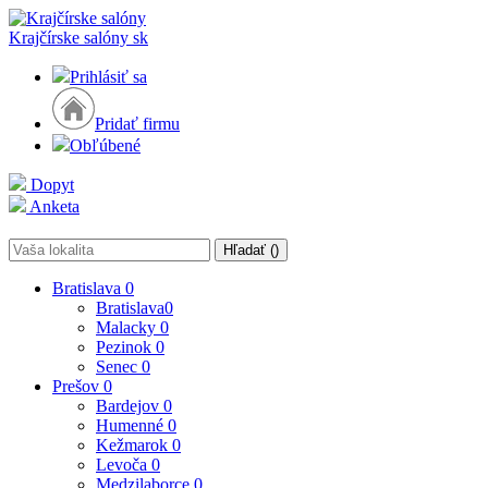
Krajčírske salóny
sk
Prihlásiť sa
Pridať firmu
Obľúbené
Dopyt
Anketa
Hľadať (
)
Bratislava
0
Bratislava
0
Malacky
0
Pezinok
0
Senec
0
Prešov
0
Bardejov
0
Humenné
0
Kežmarok
0
Levoča
0
Medzilaborce
0