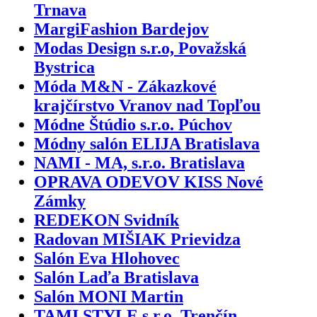
Trnava
MargiFashion Bardejov
Modas Design s.r.o, Považská
Bystrica
Móda M&N - Zákazkové
krajčírstvo Vranov nad Topľou
Módne Štúdio s.r.o. Púchov
Módny salón ELIJA Bratislava
NAMI - MA, s.r.o. Bratislava
OPRAVA ODEVOV KISS Nové
Zámky
REDEKON Svidník
Radovan MIŠIAK Prievidza
Salón Eva Hlohovec
Salón Laďa Bratislava
Salón MONI Martin
TAMI STYLE s.r.o. Trenčín