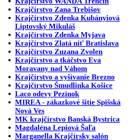
Krajčírstvo WANDA Trenčín
Krajčírstvo Zana Trebišov
Krajčírstvo Zdenka Kubányiová
Liptovský Mikuláš
Krajčírstvo Zdenka Myjava
Krajčírstvo Zlatá niť Bratislava
Krajčírstvo Zuzana Zvolen
Krajčírstvo a tkáčstvo Eva
Moravany nad Váhom
Krajčírstvo a vyšívanie Brezno
Krajčírstvo Šmudlinka Košice
Laco odevy Pezinok
MIREA - zákazkové šitie Spišská
Nová Ves
MK krajčírstvo Banská Bystrica
Magdaléna Lepiová Šaľa
Marganella Krajčírsky salón