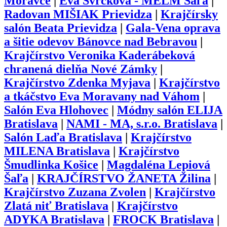
Moravce
|
Eva Švrčková - MELM Šaľa
|
Radovan MIŠIAK Prievidza
|
Krajčírsky
salón Beata Prievidza
|
Gala-Vena oprava
a šitie odevov Bánovce nad Bebravou
|
Krajčírstvo Veronika Kaderábeková
chranená dielňa Nové Zámky
|
Krajčírstvo Zdenka Myjava
|
Krajčírstvo
a tkáčstvo Eva Moravany nad Váhom
|
Salón Eva Hlohovec
|
Módny salón ELIJA
Bratislava
|
NAMI - MA, s.r.o. Bratislava
|
Salón Laďa Bratislava
|
Krajčírstvo
MILENA Bratislava
|
Krajčírstvo
Šmudlinka Košice
|
Magdaléna Lepiová
Šaľa
|
KRAJČÍRSTVO ŽANETA Žilina
|
Krajčírstvo Zuzana Zvolen
|
Krajčírstvo
Zlatá niť Bratislava
|
Krajčírstvo
ADYKA Bratislava
|
FROCK Bratislava
|