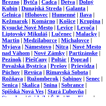
Brezno
|
Bytča
|
Čadca
|
Detva
|
Dolný
Kubín
|
Dunajská Streda
|
Galanta
|
Gelnica
|
Hlohovec
|
Humenné
|
Ilava
|
Kežmarok
|
Komárno
|
Košice
|
Krupina
|
Kysucké Nové Mesto
|
Levice
|
Levoča
|
Liptovský Mikuláš
|
Lučenec
|
Malacky
|
Martin
|
Medzilaborce
|
Michalovce
|
Myjava
|
Námestovo
|
Nitra
|
Nové Mesto
nad Váhom
|
Nové Zámky
|
Partizánske
|
Pezinok
|
Piešťany
|
Poltár
|
Poprad
|
Považská Bystrica
|
Prešov
|
Prievidza
|
Púchov
|
Revúca
|
Rimavská Sobota
|
Rožňava
|
Ružomberok
|
Sabinov
|
Senec
|
Senica
|
Skalica
|
Snina
|
Sobrance
|
Spišská Nová Ves
|
Stará Ľubovňa
|
Stropkov
|
Svidník
|
Šaľa
|
Topoľčany
|
Trebišov
|
Trenčín
|
Trnava
|
Turčianske