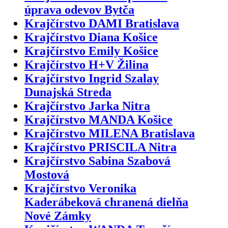
úprava odevov Bytča
Krajčírstvo DAMI Bratislava
Krajčírstvo Diana Košice
Krajčírstvo Emily Košice
Krajčírstvo H+V Žilina
Krajčírstvo Ingrid Szalay
Dunajská Streda
Krajčírstvo Jarka Nitra
Krajčírstvo MANDA Košice
Krajčírstvo MILENA Bratislava
Krajčírstvo PRISCILA Nitra
Krajčírstvo Sabina Szabová
Mostová
Krajčírstvo Veronika
Kaderábeková chranená dielňa
Nové Zámky