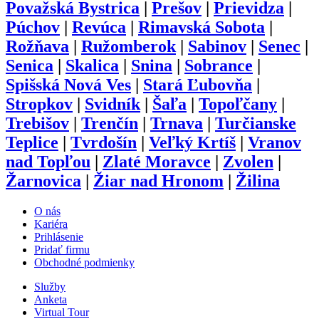
Považská Bystrica
|
Prešov
|
Prievidza
|
Púchov
|
Revúca
|
Rimavská Sobota
|
Rožňava
|
Ružomberok
|
Sabinov
|
Senec
|
Senica
|
Skalica
|
Snina
|
Sobrance
|
Spišská Nová Ves
|
Stará Ľubovňa
|
Stropkov
|
Svidník
|
Šaľa
|
Topoľčany
|
Trebišov
|
Trenčín
|
Trnava
|
Turčianske
Teplice
|
Tvrdošín
|
Veľký Krtíš
|
Vranov
nad Topľou
|
Zlaté Moravce
|
Zvolen
|
Žarnovica
|
Žiar nad Hronom
|
Žilina
O nás
Kariéra
Prihlásenie
Pridať firmu
Obchodné podmienky
Služby
Anketa
Virtual Tour