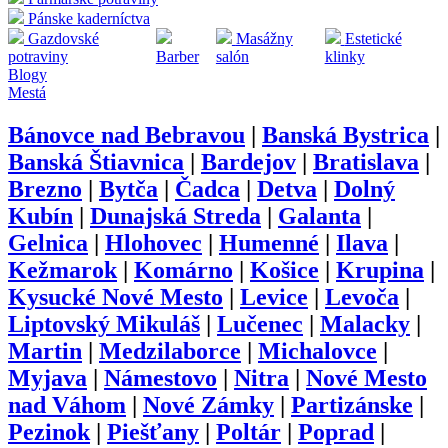
Pánske kaderníctva
Gazdovské
Masážny
Estetické
potraviny
Barber
salón
klinky
Blogy
Mestá
Bánovce nad Bebravou
|
Banská Bystrica
|
Banská Štiavnica
|
Bardejov
|
Bratislava
|
Brezno
|
Bytča
|
Čadca
|
Detva
|
Dolný
Kubín
|
Dunajská Streda
|
Galanta
|
Gelnica
|
Hlohovec
|
Humenné
|
Ilava
|
Kežmarok
|
Komárno
|
Košice
|
Krupina
|
Kysucké Nové Mesto
|
Levice
|
Levoča
|
Liptovský Mikuláš
|
Lučenec
|
Malacky
|
Martin
|
Medzilaborce
|
Michalovce
|
Myjava
|
Námestovo
|
Nitra
|
Nové Mesto
nad Váhom
|
Nové Zámky
|
Partizánske
|
Pezinok
|
Piešťany
|
Poltár
|
Poprad
|