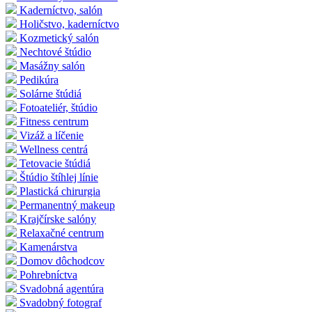
Kaderníctvo, salón
Holičstvo, kaderníctvo
Kozmetický salón
Nechtové štúdio
Masážny salón
Pedikúra
Solárne štúdiá
Fotoateliér, štúdio
Fitness centrum
Vizáž a líčenie
Wellness centrá
Tetovacie štúdiá
Štúdio štíhlej línie
Plastická chirurgia
Permanentný makeup
Krajčírske salóny
Relaxačné centrum
Kamenárstva
Domov dôchodcov
Pohrebníctva
Svadobná agentúra
Svadobný fotograf