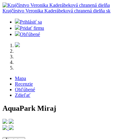
Krajčírstvo Veronika Kaderábeková chranená dielňa
sk
Prihlásiť sa
Pridať firmu
Obľúbené
Mapa
Recenzie
Obľúbené
Zdieľať
AquaPark Miraj