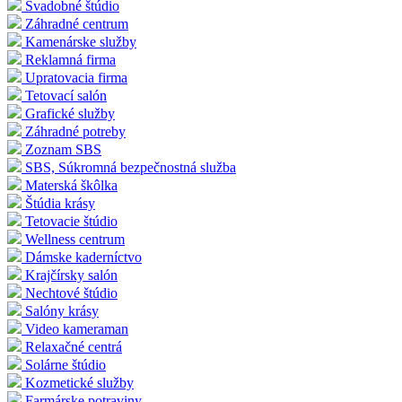
Svadobné štúdio
Záhradné centrum
Kamenárske služby
Reklamná firma
Upratovacia firma
Tetovací salón
Grafické služby
Záhradné potreby
Zoznam SBS
SBS, Súkromná bezpečnostná služba
Materská škôlka
Štúdia krásy
Tetovacie štúdio
Wellness centrum
Dámske kaderníctvo
Krajčírsky salón
Nechtové štúdio
Salóny krásy
Video kameraman
Relaxačné centrá
Solárne štúdio
Kozmetické služby
Farmárske potraviny