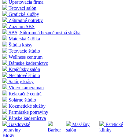
Upratovacia firma
Tetovací salón
Grafické služby
Záhradné potreby
Zoznam SBS
SBS, Súkromná bezpečnostná služba
Materská škôlka
Štúdia krásy
Tetovacie štúdio
Wellness centrum
Dámske kaderníctvo
Krajčírsky salón
Nechtové štúdio
Salóny krásy
Video kameraman
Relaxačné centrá
Solárne štúdio
Kozmetické služby
Farmárske potraviny
Pánske kaderníctva
Gazdovské
Masážny
Estetické
potraviny
Barber
salón
klinky
Blogy