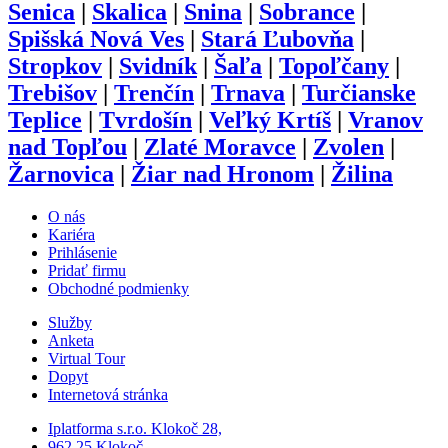
Senica
|
Skalica
|
Snina
|
Sobrance
|
Spišská Nová Ves
|
Stará Ľubovňa
|
Stropkov
|
Svidník
|
Šaľa
|
Topoľčany
|
Trebišov
|
Trenčín
|
Trnava
|
Turčianske
Teplice
|
Tvrdošín
|
Veľký Krtíš
|
Vranov
nad Topľou
|
Zlaté Moravce
|
Zvolen
|
Žarnovica
|
Žiar nad Hronom
|
Žilina
O nás
Kariéra
Prihlásenie
Pridať firmu
Obchodné podmienky
Služby
Anketa
Virtual Tour
Dopyt
Internetová stránka
Iplatforma s.r.o. Klokoč 28,
962 25 Klokoč