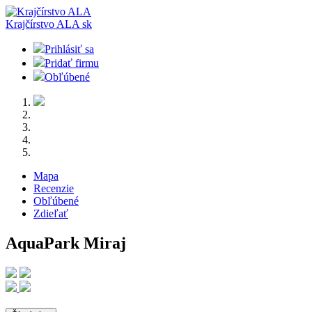
Krajčírstvo ALA
sk
Prihlásiť sa
Pridať firmu
Obľúbené
Mapa
Recenzie
Obľúbené
Zdieľať
AquaPark Miraj