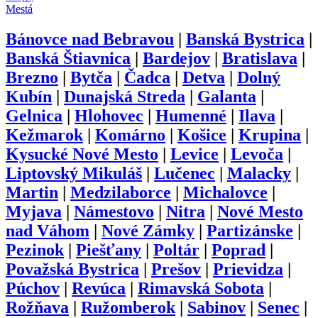
Mestá
Bánovce nad Bebravou
|
Banská Bystrica
|
Banská Štiavnica
|
Bardejov
|
Bratislava
|
Brezno
|
Bytča
|
Čadca
|
Detva
|
Dolný
Kubín
|
Dunajská Streda
|
Galanta
|
Gelnica
|
Hlohovec
|
Humenné
|
Ilava
|
Kežmarok
|
Komárno
|
Košice
|
Krupina
|
Kysucké Nové Mesto
|
Levice
|
Levoča
|
Liptovský Mikuláš
|
Lučenec
|
Malacky
|
Martin
|
Medzilaborce
|
Michalovce
|
Myjava
|
Námestovo
|
Nitra
|
Nové Mesto
nad Váhom
|
Nové Zámky
|
Partizánske
|
Pezinok
|
Piešťany
|
Poltár
|
Poprad
|
Považská Bystrica
|
Prešov
|
Prievidza
|
Púchov
|
Revúca
|
Rimavská Sobota
|
Rožňava
|
Ružomberok
|
Sabinov
|
Senec
|