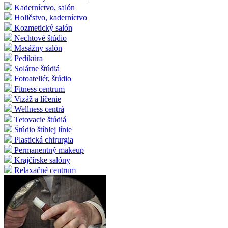
Kaderníctvo, salón
Holičstvo, kaderníctvo
Kozmetický salón
Nechtové štúdio
Masážny salón
Pedikúra
Solárne štúdiá
Fotoateliér, štúdio
Fitness centrum
Vizáž a líčenie
Wellness centrá
Tetovacie štúdiá
Štúdio štíhlej línie
Plastická chirurgia
Permanentný makeup
Krajčírske salóny
Relaxačné centrum