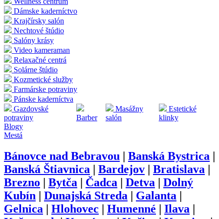
Wellness centrum
Dámske kaderníctvo
Krajčírsky salón
Nechtové štúdio
Salóny krásy
Video kameraman
Relaxačné centrá
Solárne štúdio
Kozmetické služby
Farmárske potraviny
Pánske kaderníctva
Gazdovské
Masážny
Estetické
potraviny
Barber
salón
klinky
Blogy
Mestá
Bánovce nad Bebravou
|
Banská Bystrica
|
Banská Štiavnica
|
Bardejov
|
Bratislava
|
Brezno
|
Bytča
|
Čadca
|
Detva
|
Dolný
Kubín
|
Dunajská Streda
|
Galanta
|
Gelnica
|
Hlohovec
|
Humenné
|
Ilava
|