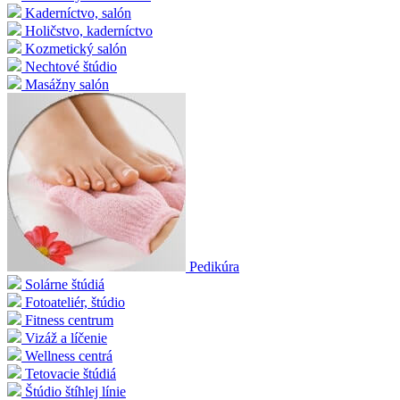
Kaderníctvo, salón
Holičstvo, kaderníctvo
Kozmetický salón
Nechtové štúdio
Masážny salón
Pedikúra
Solárne štúdiá
Fotoateliér, štúdio
Fitness centrum
Vizáž a líčenie
Wellness centrá
Tetovacie štúdiá
Štúdio štíhlej línie