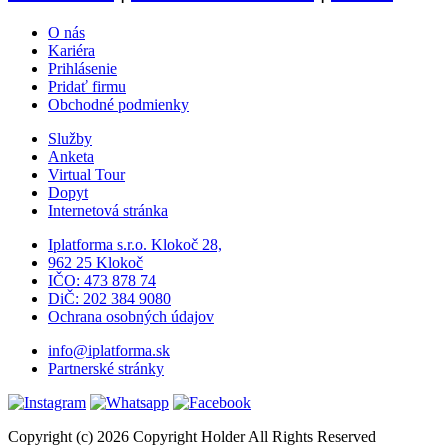
O nás
Kariéra
Prihlásenie
Pridať firmu
Obchodné podmienky
Služby
Anketa
Virtual Tour
Dopyt
Internetová stránka
Iplatforma s.r.o. Klokoč 28,
962 25 Klokoč
IČO: 473 878 74
DiČ: 202 384 9080
Ochrana osobných údajov
info@iplatforma.sk
Partnerské stránky
Copyright (c) 2026 Copyright Holder All Rights Reserved