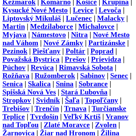
Kežmarok
|
Komárno
|
Košice
|
Krupina
|
Kysucké Nové Mesto
|
Levice
|
Levoča
|
Liptovský Mikuláš
|
Lučenec
|
Malacky
|
Martin
|
Medzilaborce
|
Michalovce
|
Myjava
|
Námestovo
|
Nitra
|
Nové Mesto
nad Váhom
|
Nové Zámky
|
Partizánske
|
Pezinok
|
Piešťany
|
Poltár
|
Poprad
|
Považská Bystrica
|
Prešov
|
Prievidza
|
Púchov
|
Revúca
|
Rimavská Sobota
|
Rožňava
|
Ružomberok
|
Sabinov
|
Senec
|
Senica
|
Skalica
|
Snina
|
Sobrance
|
Spišská Nová Ves
|
Stará Ľubovňa
|
Stropkov
|
Svidník
|
Šaľa
|
Topoľčany
|
Trebišov
|
Trenčín
|
Trnava
|
Turčianske
Teplice
|
Tvrdošín
|
Veľký Krtíš
|
Vranov
nad Topľou
|
Zlaté Moravce
|
Zvolen
|
Žarnovica
|
Žiar nad Hronom
|
Žilina