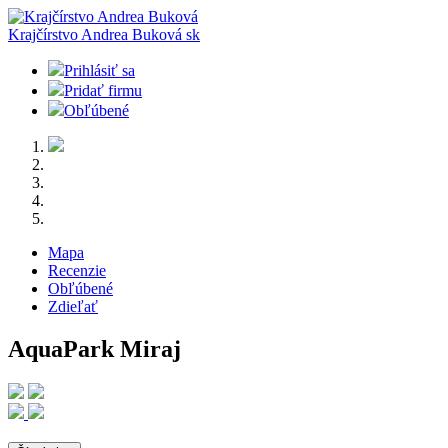
Krajčírstvo Andrea Buková
sk
Prihlásiť sa
Pridať firmu
Obľúbené
Mapa
Recenzie
Obľúbené
Zdieľať
AquaPark Miraj