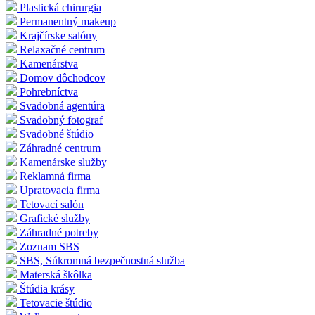
Plastická chirurgia
Permanentný makeup
Krajčírske salóny
Relaxačné centrum
Kamenárstva
Domov dôchodcov
Pohrebníctva
Svadobná agentúra
Svadobný fotograf
Svadobné štúdio
Záhradné centrum
Kamenárske služby
Reklamná firma
Upratovacia firma
Tetovací salón
Grafické služby
Záhradné potreby
Zoznam SBS
SBS, Súkromná bezpečnostná služba
Materská škôlka
Štúdia krásy
Tetovacie štúdio