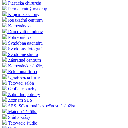
Plastická chirurgia
Permanentný makeup
Krajčírske salóny
Relaxačné centrum
Kamenárstva
Domov dôchodcov
Pohrebníctva
Svadobná agentúra
Svadobný fotograf
Svadobné štúdio
Záhradné centrum
Kamenárske služby
Reklamná firma
Upratovacia firma
Tetovací salón
Grafické služby
Záhradné potreby
Zoznam SBS
SBS, Súkromná bezpečnostná služba
Materská škôlka
Štúdia krásy
Tetovacie štúdio