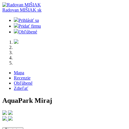
Radovan MIŠIAK
sk
Prihlásiť sa
Pridať firmu
Obľúbené
Mapa
Recenzie
Obľúbené
Zdieľať
AquaPark Miraj