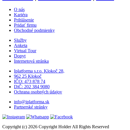
O nás
Kariéra
Prihlásenie
Pridať firmu
Obchodné podmienky
Služby
Anketa
Virtual Tour
Dopyt
Internetová stránka
Iplatforma s.r.o. Klokoč 28,
962 25 Klokoč
IČO: 473 878 74
DiČ: 202 384 9080
Ochrana osobných údajov
info@iplatforma.sk
Partnerské stránky
Copyright (c) 2026 Copyright Holder All Rights Reserved