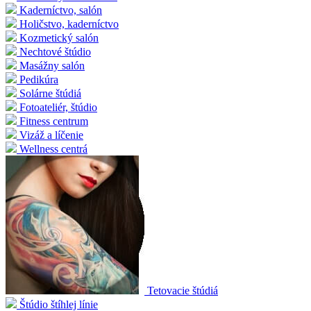
Kaderníctvo, salón
Holičstvo, kaderníctvo
Kozmetický salón
Nechtové štúdio
Masážny salón
Pedikúra
Solárne štúdiá
Fotoateliér, štúdio
Fitness centrum
Vizáž a líčenie
Wellness centrá
Tetovacie štúdiá
Štúdio štíhlej línie