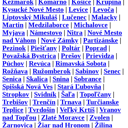
Kežmarok
|
Komárno
|
Košice
|
Krupina
|
Kysucké Nové Mesto
|
Levice
|
Levoča
|
Liptovský Mikuláš
|
Lučenec
|
Malacky
|
Martin
|
Medzilaborce
|
Michalovce
|
Myjava
|
Námestovo
|
Nitra
|
Nové Mesto
nad Váhom
|
Nové Zámky
|
Partizánske
|
Pezinok
|
Piešťany
|
Poltár
|
Poprad
|
Považská Bystrica
|
Prešov
|
Prievidza
|
Púchov
|
Revúca
|
Rimavská Sobota
|
Rožňava
|
Ružomberok
|
Sabinov
|
Senec
|
Senica
|
Skalica
|
Snina
|
Sobrance
|
Spišská Nová Ves
|
Stará Ľubovňa
|
Stropkov
|
Svidník
|
Šaľa
|
Topoľčany
|
Trebišov
|
Trenčín
|
Trnava
|
Turčianske
Teplice
|
Tvrdošín
|
Veľký Krtíš
|
Vranov
nad Topľou
|
Zlaté Moravce
|
Zvolen
|
Žarnovica
|
Žiar nad Hronom
|
Žilina