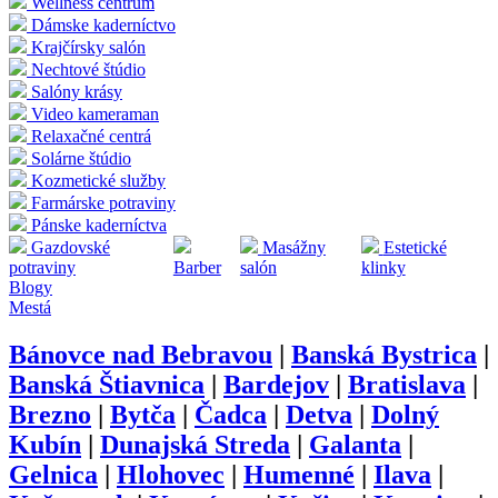
Wellness centrum
Dámske kaderníctvo
Krajčírsky salón
Nechtové štúdio
Salóny krásy
Video kameraman
Relaxačné centrá
Solárne štúdio
Kozmetické služby
Farmárske potraviny
Pánske kaderníctva
Gazdovské
Masážny
Estetické
potraviny
Barber
salón
klinky
Blogy
Mestá
Bánovce nad Bebravou
|
Banská Bystrica
|
Banská Štiavnica
|
Bardejov
|
Bratislava
|
Brezno
|
Bytča
|
Čadca
|
Detva
|
Dolný
Kubín
|
Dunajská Streda
|
Galanta
|
Gelnica
|
Hlohovec
|
Humenné
|
Ilava
|