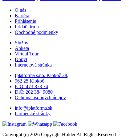
O nás
Kariéra
Prihlásenie
Pridať firmu
Obchodné podmienky
Služby
Anketa
Virtual Tour
Dopyt
Internetová stránka
Iplatforma s.r.o. Klokoč 28,
962 25 Klokoč
IČO: 473 878 74
DiČ: 202 384 9080
Ochrana osobných údajov
info@iplatforma.sk
Partnerské stránky
Copyright (c) 2026 Copyright Holder All Rights Reserved