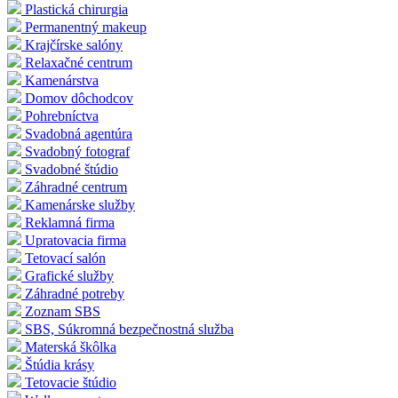
Plastická chirurgia
Permanentný makeup
Krajčírske salóny
Relaxačné centrum
Kamenárstva
Domov dôchodcov
Pohrebníctva
Svadobná agentúra
Svadobný fotograf
Svadobné štúdio
Záhradné centrum
Kamenárske služby
Reklamná firma
Upratovacia firma
Tetovací salón
Grafické služby
Záhradné potreby
Zoznam SBS
SBS, Súkromná bezpečnostná služba
Materská škôlka
Štúdia krásy
Tetovacie štúdio