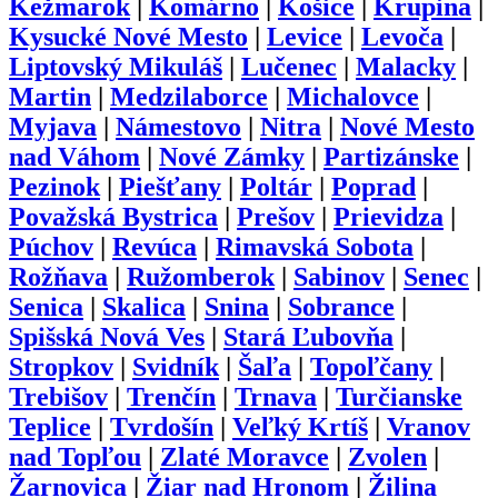
Kežmarok
|
Komárno
|
Košice
|
Krupina
|
Kysucké Nové Mesto
|
Levice
|
Levoča
|
Liptovský Mikuláš
|
Lučenec
|
Malacky
|
Martin
|
Medzilaborce
|
Michalovce
|
Myjava
|
Námestovo
|
Nitra
|
Nové Mesto
nad Váhom
|
Nové Zámky
|
Partizánske
|
Pezinok
|
Piešťany
|
Poltár
|
Poprad
|
Považská Bystrica
|
Prešov
|
Prievidza
|
Púchov
|
Revúca
|
Rimavská Sobota
|
Rožňava
|
Ružomberok
|
Sabinov
|
Senec
|
Senica
|
Skalica
|
Snina
|
Sobrance
|
Spišská Nová Ves
|
Stará Ľubovňa
|
Stropkov
|
Svidník
|
Šaľa
|
Topoľčany
|
Trebišov
|
Trenčín
|
Trnava
|
Turčianske
Teplice
|
Tvrdošín
|
Veľký Krtíš
|
Vranov
nad Topľou
|
Zlaté Moravce
|
Zvolen
|
Žarnovica
|
Žiar nad Hronom
|
Žilina