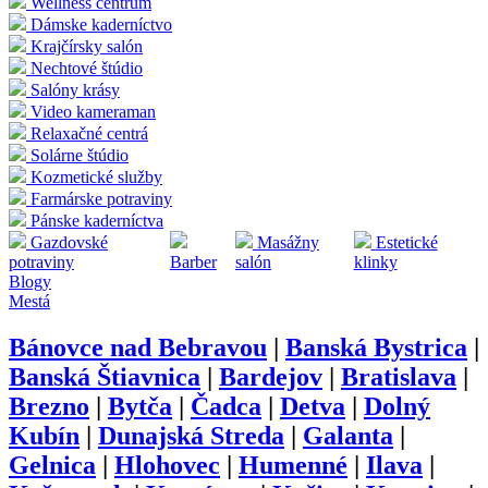
Wellness centrum
Dámske kaderníctvo
Krajčírsky salón
Nechtové štúdio
Salóny krásy
Video kameraman
Relaxačné centrá
Solárne štúdio
Kozmetické služby
Farmárske potraviny
Pánske kaderníctva
Gazdovské
Masážny
Estetické
potraviny
Barber
salón
klinky
Blogy
Mestá
Bánovce nad Bebravou
|
Banská Bystrica
|
Banská Štiavnica
|
Bardejov
|
Bratislava
|
Brezno
|
Bytča
|
Čadca
|
Detva
|
Dolný
Kubín
|
Dunajská Streda
|
Galanta
|
Gelnica
|
Hlohovec
|
Humenné
|
Ilava
|