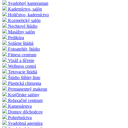
Svadobný kameraman
Kaderníctvo, salón
Holičstvo, kaderníctvo
Kozmetický salón
Nechtové štúdio
Masážny salón
Pedikúra
Solárne štúdiá
Fotoateliér, štúdio
Fitness centrum
Vizáž a líčenie
Wellness centrá
Tetovacie štúdiá
Štúdio štíhlej línie
Plastická chirurgia
Permanentný makeup
Krajčírske salóny
Relaxačné centrum
Kamenárstva
Domov dôchodcov
Pohrebníctva
Svadobná agentúra