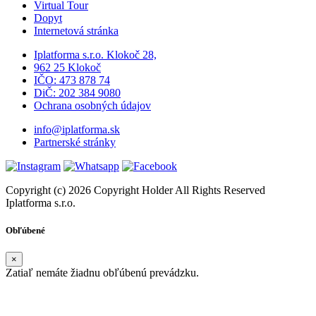
Virtual Tour
Dopyt
Internetová stránka
Iplatforma s.r.o. Klokoč 28,
962 25 Klokoč
IČO: 473 878 74
DiČ: 202 384 9080
Ochrana osobných údajov
info@iplatforma.sk
Partnerské stránky
Copyright (c) 2026 Copyright Holder All Rights Reserved
Iplatforma s.r.o.
Obľúbené
×
Zatiaľ nemáte žiadnu obľúbenú prevádzku.