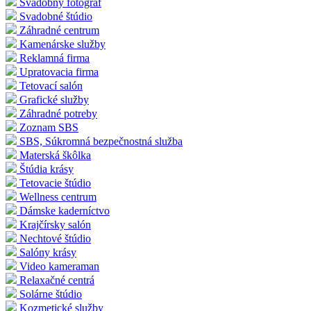
Svadobný fotograf
Svadobné štúdio
Záhradné centrum
Kamenárske služby
Reklamná firma
Upratovacia firma
Tetovací salón
Grafické služby
Záhradné potreby
Zoznam SBS
SBS, Súkromná bezpečnostná služba
Materská škôlka
Štúdia krásy
Tetovacie štúdio
Wellness centrum
Dámske kaderníctvo
Krajčírsky salón
Nechtové štúdio
Salóny krásy
Video kameraman
Relaxačné centrá
Solárne štúdio
Kozmetické služby