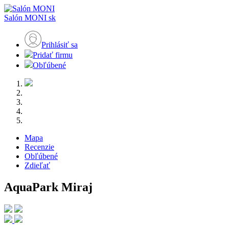
Salón MONI
sk
Prihlásiť sa
Pridať firmu
Obľúbené
Mapa
Recenzie
Obľúbené
Zdieľať
AquaPark Miraj