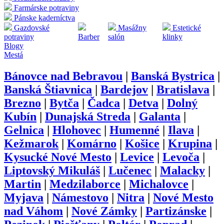
Farmárske potraviny
Pánske kaderníctva
Gazdovské
Masážny
Estetické
potraviny
Barber
salón
klinky
Blogy
Mestá
Bánovce nad Bebravou
|
Banská Bystrica
|
Banská Štiavnica
|
Bardejov
|
Bratislava
|
Brezno
|
Bytča
|
Čadca
|
Detva
|
Dolný
Kubín
|
Dunajská Streda
|
Galanta
|
Gelnica
|
Hlohovec
|
Humenné
|
Ilava
|
Kežmarok
|
Komárno
|
Košice
|
Krupina
|
Kysucké Nové Mesto
|
Levice
|
Levoča
|
Liptovský Mikuláš
|
Lučenec
|
Malacky
|
Martin
|
Medzilaborce
|
Michalovce
|
Myjava
|
Námestovo
|
Nitra
|
Nové Mesto
nad Váhom
|
Nové Zámky
|
Partizánske
|