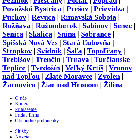
Pezinok
|
Piešťany
|
Poltár
|
Poprad
|
Považská Bystrica
|
Prešov
|
Prievidza
|
Púchov
|
Revúca
|
Rimavská Sobota
|
Rožňava
|
Ružomberok
|
Sabinov
|
Senec
|
Senica
|
Skalica
|
Snina
|
Sobrance
|
Spišská Nová Ves
|
Stará Ľubovňa
|
Stropkov
|
Svidník
|
Šaľa
|
Topoľčany
|
Trebišov
|
Trenčín
|
Trnava
|
Turčianske
Teplice
|
Tvrdošín
|
Veľký Krtíš
|
Vranov
nad Topľou
|
Zlaté Moravce
|
Zvolen
|
Žarnovica
|
Žiar nad Hronom
|
Žilina
O nás
Kariéra
Prihlásenie
Pridať firmu
Obchodné podmienky
Služby
Anketa